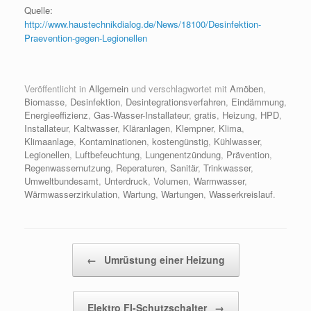
Quelle:
http://www.haustechnikdialog.de/News/18100/Desinfektion-
Praevention-gegen-Legionellen
Veröffentlicht in
Allgemein
und verschlagwortet mit
Amöben
,
Biomasse
,
Desinfektion
,
Desintegrationsverfahren
,
Eindämmung
,
Energieeffizienz
,
Gas-Wasser-Installateur
,
gratis
,
Heizung
,
HPD
,
Installateur
,
Kaltwasser
,
Kläranlagen
,
Klempner
,
Klima
,
Klimaanlage
,
Kontaminationen
,
kostengünstig
,
Kühlwasser
,
Legionellen
,
Luftbefeuchtung
,
Lungenentzündung
,
Prävention
,
Regenwassernutzung
,
Reperaturen
,
Sanitär
,
Trinkwasser
,
Umweltbundesamt
,
Unterdruck
,
Volumen
,
Warmwasser
,
Wärmwasserzirkulation
,
Wartung
,
Wartungen
,
Wasserkreislauf
.
Beitragsnavigation
←
Umrüstung einer Heizung
Elektro FI-Schutzschalter
→