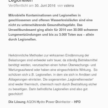
Veröffentlicht am
30. Juni 2016
von
valena
Mikrobielle Kontaminationen und Legionellen in
geschlossenen und offenen Wasserkreisläufen sind eine
nicht zu unterschätzende Gesundheitsgefahr. Das
Umweltbundesamt ging allein für 2014 von 30.000 schweren
Lungenentzündungen und bis zu 3.000 Toten aus – allein
durch Legionellen.
Herkömmliche Methoden zur wirksamen Eindämmung der
Belastungen sind entweder sehr teuer, da ständig Betriebsmittel
benötigt werden, verursachen einen hohen Überwachungs- und
Wartungsaufwand oder haben eine eingeschränkte Wirkung. So
schützen sich z.B. Legionellen, in dem sie sich in Amöben und
Ablagerungen einnisten. Die sogenannten „Legionellennester“
sind weder thermisch, chemisch noch durch Bestrahlung sicher
zu beseitigen. Darin befindliche Legionellen sind also gut
geschützt!
Die Lösung
AQON
H
ydro
P
ower
D
isinfector –
HPD