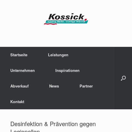
Zum
Inhalt
springen
Startseite
Leistungen
Unternehmen
Inspirationen
Abverkauf
News
Partner
Kontakt
Desinfektion & Prävention gegen
Legionellen