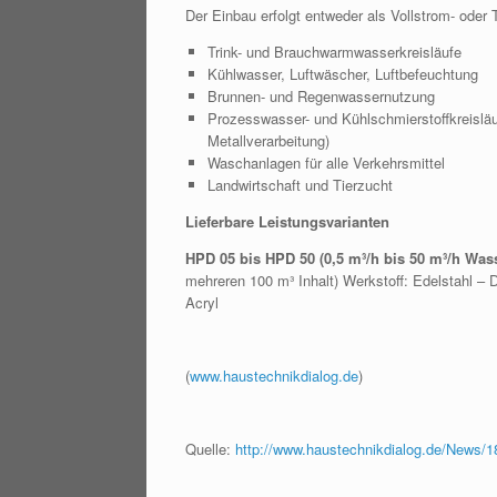
Der Einbau erfolgt entweder als Vollstrom- oder 
Trink- und Brauchwarmwasserkreisläufe
Kühlwasser, Luftwäscher, Luftbefeuchtung
Brunnen- und Regenwassernutzung
Prozesswasser- und Kühlschmierstoffkreisläuf
Metallverarbeitung)
Waschanlagen für alle Verkehrsmittel
Landwirtschaft und Tierzucht
Lieferbare Leistungsvarianten
HPD 05 bis HPD 50 (0,5 m³/h bis 50 m³/h Wa
mehreren 100 m³ Inhalt) Werkstoff: Edelstahl – D
Acryl
(
www.haustechnikdialog.de
)
Quelle:
http://www.haustechnikdialog.de/News/1