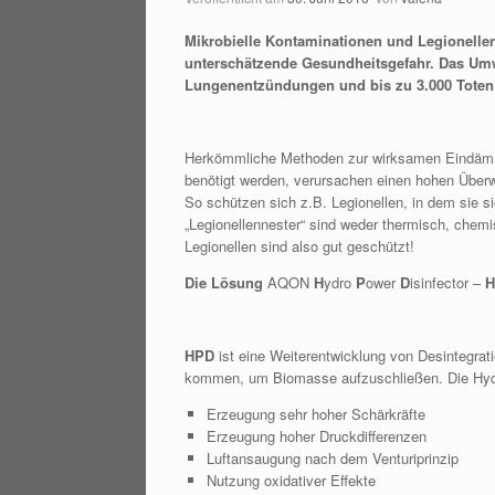
Mikrobielle Kontaminationen und Legionellen
unterschätzende Gesundheitsgefahr. Das Umw
Lungenentzündungen und bis zu 3.000 Toten a
Herkömmliche Methoden zur wirksamen Eindämmun
benötigt werden, verursachen einen hohen Übe
So schützen sich z.B. Legionellen, in dem sie 
„Legionellennester“ sind weder thermisch, chemi
Legionellen sind also gut geschützt!
Die Lösung
AQON
H
ydro
P
ower
D
isinfector –
H
HPD
ist eine Weiterentwicklung von Desintegrat
kommen, um Biomasse aufzuschließen. Die Hyd
Erzeugung sehr hoher Schärkräfte
Erzeugung hoher Druckdifferenzen
Luftansaugung nach dem Venturiprinzip
Nutzung oxidativer Effekte