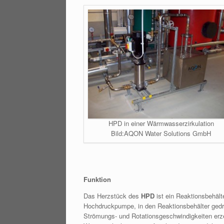
HPD in einer Wärmwasserzirkulation
Bild:AQON Water Solutions GmbH
Funktion
Das Herzstück des
HPD
ist ein Reaktionsbehälte
Hochdruckpumpe, in den Reaktionsbehälter gedrü
Strömungs- und Rotationsgeschwindigkeiten erz