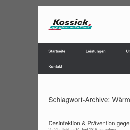
Zum
Inhalt
springen
Startseite
Leistungen
U
Kontakt
Schlagwort-Archive:
Wärmw
Desinfektion & Prävention gege
Veröffentlicht am
30. Juni 2016
von
valena