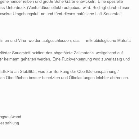
egeneinander reiben und große Scherkräfte entwickeln. Eine spezielle
ass Unterdruck (Venturidüseneffekt) aufgebaut wird. Bedingt durch diesen
eise Umgebungsluft an und führt dieses natürliche Luft-Sauerstoff-
Keimen und Viren werden aufgeschlossen, das mikrobiologische Material
öster Sauerstoff oxidiert das abgetötete Zellmaterial weitgehend auf.
r keimarm gehalten werden. Eine Rückverkeimung wird zuverlässig und
 Effekte an Stabilität, was zur Senkung der Oberflächenspannung /
sich Oberflächen besser benetzten und Ölbelastungen leichter abtrennen.
ungsaufwand
Bestrahlun
g