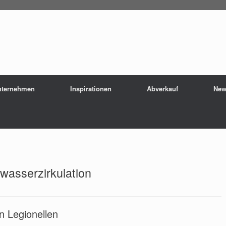
nternehmen
Inspirationen
Abverkauf
New
asserzirkulation
n Legionellen