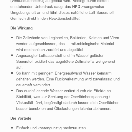
(Venturidüseneffekt) aufgebaut wird. Bedingt durch diesen
entstehenden Unterdruck saugt das
HPD
zwangsweise
Umgebungsluft an und führt dieses natürliche Luft-Sauerstoff-
Gemisch direkt in den Reaktionsbehälter.
Die Wirkung
Die Zellwände von Legionellen, Bakterien, Keimen und Viren
werden aufgeschlossen, das mikrobiologische Material
wird mechanisch zerstört und abgetötet.
Angesaugter Luftsauerstoff und im Wasser gelöster
Sauerstoff oxidiert das abgetötete Zellmaterial weitgehend
auf.
So kann mit geringem Energieaufwand Wasser keimarm
gehalten werden. Eine Rückverkeimung wird zuverlässig und
dauerhaft verhindert.
Das durchfliesende Wasser verliert durch die Effekte an
Stabilität, was zur Senkung der Oberflächenspannung /
Viskosität führt, begünstigt dadurch lassen sich Oberflächen
besser benetzten und Ölbelastungen leichter abtrennen.
Die Vorteile
Einfach und kostengünstig nachzurüsten