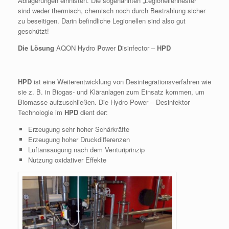
Ablagerungen einnisten. Die sogenannten „Legionellennester“
sind weder thermisch, chemisch noch durch Bestrahlung sicher
zu beseitigen. Darin befindliche Legionellen sind also gut
geschützt!
Die Lösung
AQON
H
ydro
P
ower
D
isinfector –
HPD
HPD
ist eine Weiterentwicklung von Desintegrationsverfahren wie
sie z. B. in Biogas- und Kläranlagen zum Einsatz kommen, um
Biomasse aufzuschließen. Die Hydro Power – Desinfektor
Technologie im
HPD
dient der:
Erzeugung sehr hoher Schärkräfte
Erzeugung hoher Druckdifferenzen
Luftansaugung nach dem Venturiprinzip
Nutzung oxidativer Effekte