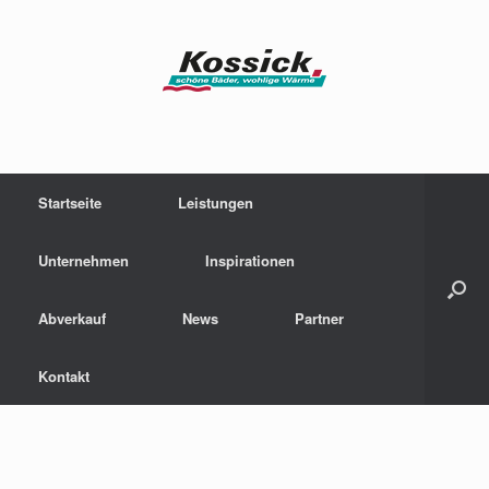
Zum
Inhalt
springen
Startseite
Leistungen
Unternehmen
Inspirationen
Abverkauf
News
Partner
Kontakt