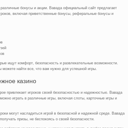
 различные бонусы и акции. Вавада официальный сайт предлагает
гроков, включая приветственные бонусы, реферальные бонусы и
ов
узей
ков
орые ищут комфорт, безопасность и развлекательные возможности.
ы можете найти все, что вам нужно для успешной игры.
ежное казино
орое привлекает игроков своей безопасностью и надежностью. Вавада
 можно играть в различные игры, включая слоты, карточные игры и
гроки могут насладиться игрой в безопасной и надежной среде. Вавада
и получать призы, не беспокоясь о своей безопасности.