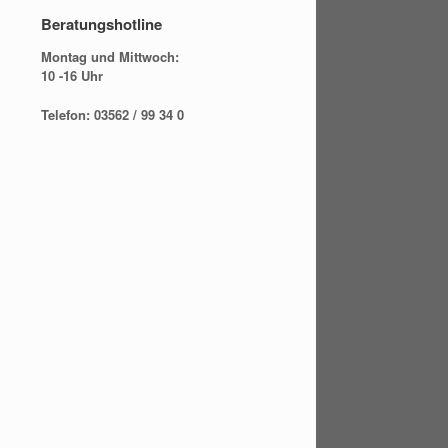
Beratungshotline
Montag und Mittwoch:
10 -16 Uhr
Telefon: 03562 / 99 34 0