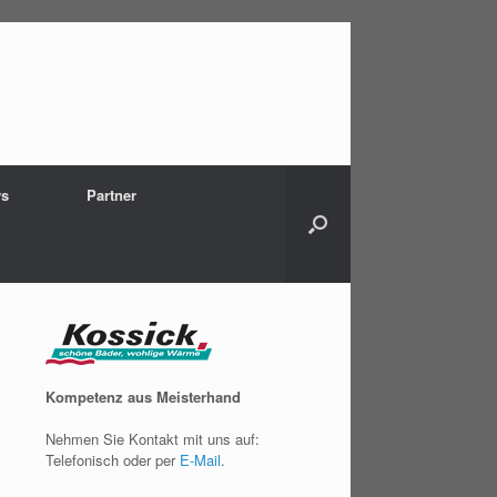
s
Partner
Kompetenz aus Meisterhand
Nehmen Sie Kontakt mit uns auf:
Telefonisch oder per
E-Mail
.