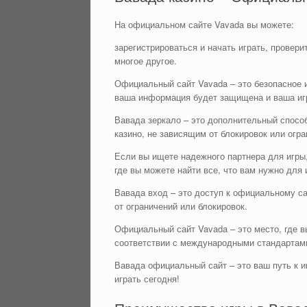
На официальном сайте Vavada вы можете:
зарегистрироваться и начать играть, проверит
многое другое.
Официальный сайт Vavada – это безопасное и
ваша информация будет защищена и ваша игр
Вавада зеркало – это дополнительный способ
казино, не зависящим от блокировок или огра
Если вы ищете надежного партнера для игры,
где вы можете найти все, что вам нужно для 
Вавада вход – это доступ к официальному са
от ограничений или блокировок.
Официальный сайт Vavada – это место, где в
соответствии с международными стандартам
Вавада официальный сайт – это ваш путь к и
играть сегодня!