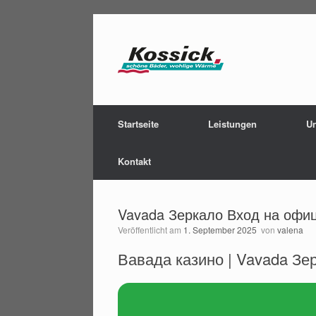
Zum
Inhalt
springen
Startseite
Leistungen
U
Kontakt
Vavada Зеркало Вход на офи
Veröffentlicht am
1. September 2025
von
valena
Вавада казино | Vavada Зе