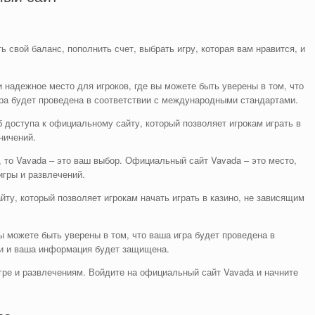
ь свой баланс, пополнить счет, выбрать игру, которая вам нравится, и
 надежное место для игроков, где вы можете быть уверены в том, что
а будет проведена в соответствии с международными стандартами.
 доступа к официальному сайту, который позволяет игрокам играть в
ничений.
 то Vavada – это ваш выбор. Официальный сайт Vavada – это место,
игры и развлечений.
йту, который позволяет игрокам начать играть в казино, не зависящим
ы можете быть уверены в том, что ваша игра будет проведена в
и и ваша информация будет защищена.
гре и развлечениям. Войдите на официальный сайт Vavada и начните