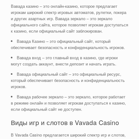
Вавада казино – это онлайн-казино, которое предлагает
игрокам широкий спектр игровых автоматов, рулетки, покера
и других азартных игр. Вавада зеркало – это зеркало
официального сайта, которое позволяет игрокам доступаться
к казино, если официальный сайт заблокирован.
Вавада Казино – это официальный сайт, который
обеспечивает безопасность и конфиденциальность игроков.
Вавада вход – это главный вход в казино, где игроки
могут создать аккаунт, внести депозит и начать играть.
Вавада официальный сайт – это официальный ресурс,
который обеспечивает безопасность и конфиденциальность
игроков.
Вавада рабочее зеркало – это зеркало, которое работает
в режиме онлайн и позволяет игрокам доступаться к казино,
если официальный сайт не доступен.
Виды игр и слотов в Vavada Casino
В Vavada Casino предлагается широкий спектр игр и слотов,