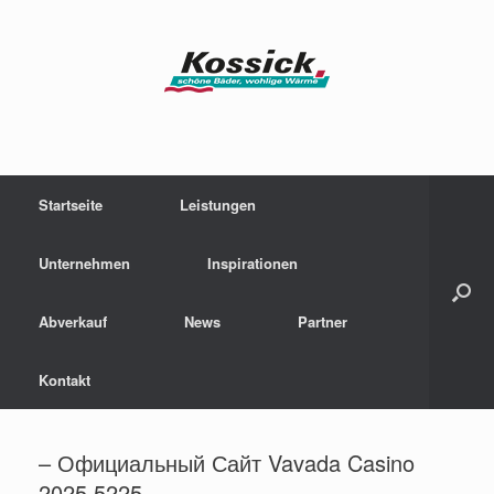
Zum
Inhalt
springen
Startseite
Leistungen
Unternehmen
Inspirationen
Abverkauf
News
Partner
Kontakt
– Официальный Сайт Vavada Casino
2025.5225