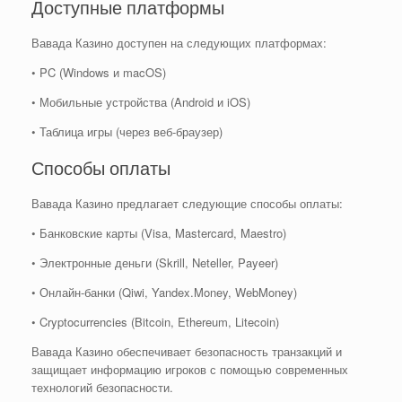
Доступные платформы
Вавада Казино доступен на следующих платформах:
• PC (Windows и macOS)
• Мобильные устройства (Android и iOS)
• Таблица игры (через веб-браузер)
Способы оплаты
Вавада Казино предлагает следующие способы оплаты:
• Банковские карты (Visa, Mastercard, Maestro)
• Электронные деньги (Skrill, Neteller, Payeer)
• Онлайн-банки (Qiwi, Yandex.Money, WebMoney)
• Cryptocurrencies (Bitcoin, Ethereum, Litecoin)
Вавада Казино обеспечивает безопасность транзакций и
защищает информацию игроков с помощью современных
технологий безопасности.