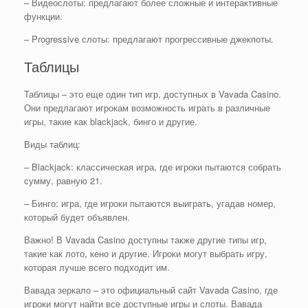
– Видеослоты: предлагают более сложные и интерактивные
функции.
– Progressive слоты: предлагают прогрессивные джекпоты.
Таблицы
Таблицы – это еще один тип игр, доступных в Vavada Casino.
Они предлагают игрокам возможность играть в различные
игры, такие как blackjack, бинго и другие.
Виды таблиц:
– Blackjack: классическая игра, где игроки пытаются собрать
сумму, равную 21.
– Бинго: игра, где игроки пытаются выиграть, угадав номер,
который будет объявлен.
Важно! В Vavada Casino доступны также другие типы игр,
такие как лото, кено и другие. Игроки могут выбрать игру,
которая лучше всего подходит им.
Вавада зеркало – это официальный сайт Vavada Casino, где
игроки могут найти все доступные игры и слоты. Вавада