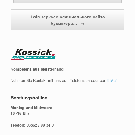
1win зеркало официального сайта
букмекера…
→
Kompetenz aus Meisterhand
Nehmen Sie Kontakt mit uns auf: Telefonisch oder per
E-Mail
.
Beratungshotline
Montag und Mittwoch:
10 -16 Uhr
Telefon: 03562 / 99 34 0