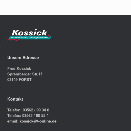
Unsere Adresse
Fred Kossick
Spremberger Str.15
03149 FORST
Kontakt
Telefon: 03562 / 99 34 0
Telefax: 03562 / 90 55 4
email:
kossick@t-online.de