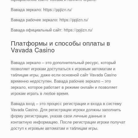
Вавада зеркало: https://ppjizn.ru/
Вавада рабочее зеркало: https://ppjizn.ru/
Вавада официальный сайт: https://ppjizn.ru/
Платформы и способы оплаты в
Vavada Casino
Вавада зеркало – это дополнительный ресурс, который
позволяет игрокам доступаться к игровым автоматам и
таблицам игры, даже если основной сайт Vavada Casino
временно недоступен. Вавада рабочее зеркало – это
зеркало, которое работает в режиме онлайн и позволяет
игрокам играть в любое время.
Вавада вход – это процесс регистрации и входа в систему
Vavada Casino. Для регистрации игроки должны заполнить
форму регистрации, указав свои личные данные и
контактную информацию. После регистрации игроки получат
доступ к игровым автоматам и таблицам игры.