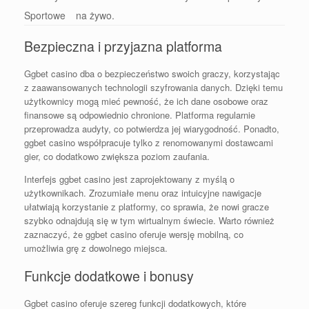
Sportowe
na żywo.
Bezpieczna i przyjazna platforma
Ggbet casino dba o bezpieczeństwo swoich graczy, korzystając
z zaawansowanych technologii szyfrowania danych. Dzięki temu
użytkownicy mogą mieć pewność, że ich dane osobowe oraz
finansowe są odpowiednio chronione. Platforma regularnie
przeprowadza audyty, co potwierdza jej wiarygodność. Ponadto,
ggbet casino współpracuje tylko z renomowanymi dostawcami
gier, co dodatkowo zwiększa poziom zaufania.
Interfejs ggbet casino jest zaprojektowany z myślą o
użytkownikach. Zrozumiałe menu oraz intuicyjne nawigacje
ułatwiają korzystanie z platformy, co sprawia, że nowi gracze
szybko odnajdują się w tym wirtualnym świecie. Warto również
zaznaczyć, że ggbet casino oferuje wersję mobilną, co
umożliwia grę z dowolnego miejsca.
Funkcje dodatkowe i bonusy
Ggbet casino oferuje szereg funkcji dodatkowych, które