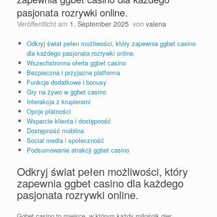
pasjonata rozrywki online.
Veröffentlicht am
1. September 2025
von
valena
Odkryj świat pełen możliwości, który zapewnia ggbet casino
dla każdego pasjonata rozrywki online.
Wszechstronna oferta ggbet casino
Bezpieczna i przyjazna platforma
Funkcje dodatkowe i bonusy
Gry na żywo w ggbet casino
Interakcja z krupierami
Opcje płatności
Wsparcie klienta i dostępność
Dostępność mobilna
Social media i społeczność
Podsumowanie atrakcji ggbet casino
Odkryj świat pełen możliwości, który
zapewnia ggbet casino dla każdego
pasjonata rozrywki online.
Ggbet casino to miejsce, w którym każdy miłośnik gier