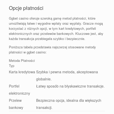
Opcje płatności
Ggbet casino oferuje szeroką gamę metod płatności, które
umożliwiają łatwe i wygodne wpłaty oraz wypłaty. Gracze mogą
korzystać z różnych opcji, w tym kart kredytowych, portfeli
elektronicznych oraz przelewów bankowych. Kluczowe jest, aby
każda transakcja przebiegała szybko i bezpiecznie.
Poniższa tabela przedstawia najszerzej stosowane metody
płatności w ggbet casino:
Metoda Płatności
Typ
Karta kredytowa
Szybka i pewna metoda, akceptowana
globalnie.
Portfel
Łatwy sposób na błyskawiczne transakcje.
elektroniczny
Przelew
Bezpieczna opcja, idealna dla większych
bankowy
transakcji.