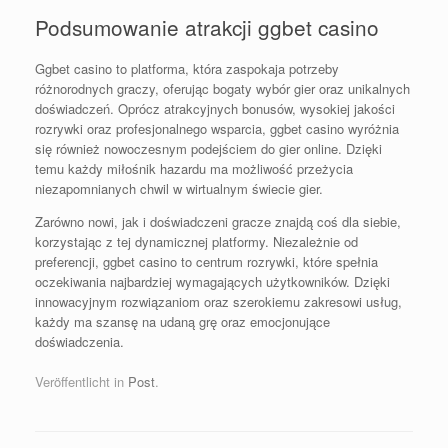
Podsumowanie atrakcji ggbet casino
Ggbet casino to platforma, która zaspokaja potrzeby
różnorodnych graczy, oferując bogaty wybór gier oraz unikalnych
doświadczeń. Oprócz atrakcyjnych bonusów, wysokiej jakości
rozrywki oraz profesjonalnego wsparcia, ggbet casino wyróżnia
się również nowoczesnym podejściem do gier online. Dzięki
temu każdy miłośnik hazardu ma możliwość przeżycia
niezapomnianych chwil w wirtualnym świecie gier.
Zarówno nowi, jak i doświadczeni gracze znajdą coś dla siebie,
korzystając z tej dynamicznej platformy. Niezależnie od
preferencji, ggbet casino to centrum rozrywki, które spełnia
oczekiwania najbardziej wymagających użytkowników. Dzięki
innowacyjnym rozwiązaniom oraz szerokiemu zakresowi usług,
każdy ma szansę na udaną grę oraz emocjonujące
doświadczenia.
Veröffentlicht in
Post
.