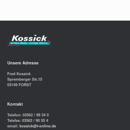
Unsere Adresse
Fred Kossick
Spremberger Str.15
03149 FORST
Kontakt
Telefon: 03562 / 99 34 0
Telefax: 03562 / 90 55 4
email:
kossick@t-online.de