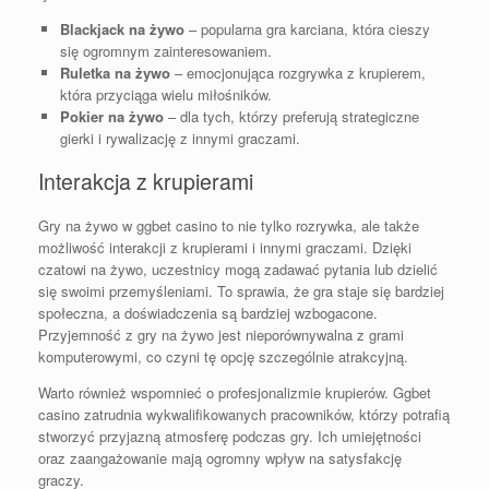
Blackjack na żywo
– popularna gra karciana, która cieszy
się ogromnym zainteresowaniem.
Ruletka na żywo
– emocjonująca rozgrywka z krupierem,
która przyciąga wielu miłośników.
Pokier na żywo
– dla tych, którzy preferują strategiczne
gierki i rywalizację z innymi graczami.
Interakcja z krupierami
Gry na żywo w ggbet casino to nie tylko rozrywka, ale także
możliwość interakcji z krupierami i innymi graczami. Dzięki
czatowi na żywo, uczestnicy mogą zadawać pytania lub dzielić
się swoimi przemyśleniami. To sprawia, że gra staje się bardziej
społeczna, a doświadczenia są bardziej wzbogacone.
Przyjemność z gry na żywo jest nieporównywalna z grami
komputerowymi, co czyni tę opcję szczególnie atrakcyjną.
Warto również wspomnieć o profesjonalizmie krupierów. Ggbet
casino zatrudnia wykwalifikowanych pracowników, którzy potrafią
stworzyć przyjazną atmosferę podczas gry. Ich umiejętności
oraz zaangażowanie mają ogromny wpływ na satysfakcję
graczy.