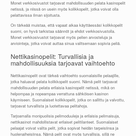
Monet verkkosivustot tarjoavat mahdollisuuden pelata kasinopelit
netissä, ja niissä on usein myös kolikkopelit, jotka voivat olla
pelattavissa ilman sijoitusta.
On tärkeää muistaa, että vapaat aikaa käyttäessäsi kolikkopelit
suomi, on hyvä tarkistaa säännöt ja ehdot verkkosivustolla.
Monet verkkosivustot tarjoavat myös pelien arvosteluja ja
arviointeja, jotka voivat auttaa sinua valitsemaan sopivia peliä.
Nettikasinopelit: Turvallisia ja
mahdollisuuksia tarjoavat vaihtoehto
Nettikasinopelit ovat tärkeä vaihtoehto suomalaisille pelaajille,
jotka haluavat pelata kolikkopelit suomi. Nämä pelit tarjoavat
mahdollisuuden pelata erilaisia kasinopelit netissä, mikä on
helpompaa ja nopeampaa verrattuna sähköisen kasinon
käymiseen. Suomalaiset kolikkopelit, jotka on sallittu ja valvottu,
tarjoavat turvallista ja luotettavaa pelitahoja.
Tarjoamalla monipuolisia pelimoduuleja ja erilaisia pelimaisuja,
nettikasinot mahdollistavat erilaiset pelitilanteet. Suomalaiset
pelaajat voivat valita pelit, jotka sopivat heidän tarpeisiinsa ja
huolenaiheisiinsa. Nämä pelit ovat myös turvallisia, sillä ne