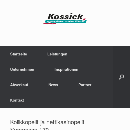
Zum
Inhalt
springen
Startseite
Leistungen
Unternehmen
Inspirationen
Abverkauf
News
Partner
Kontakt
Kolikkopelit ja nettikasinopelit
Suomessa.170