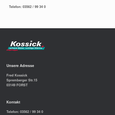
Telefon: 03562 / 99 34 0
Unsere Adresse
Fred Kossick
Spremberger Str.15
03149 FORST
Kontakt
Telefon: 03562 / 99 34 0