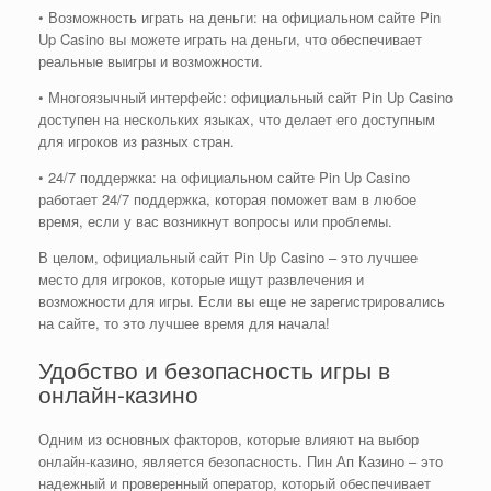
• Возможность играть на деньги: на официальном сайте Pin
Up Casino вы можете играть на деньги, что обеспечивает
реальные выигры и возможности.
• Многоязычный интерфейс: официальный сайт Pin Up Casino
доступен на нескольких языках, что делает его доступным
для игроков из разных стран.
• 24/7 поддержка: на официальном сайте Pin Up Casino
работает 24/7 поддержка, которая поможет вам в любое
время, если у вас возникнут вопросы или проблемы.
В целом, официальный сайт Pin Up Casino – это лучшее
место для игроков, которые ищут развлечения и
возможности для игры. Если вы еще не зарегистрировались
на сайте, то это лучшее время для начала!
Удобство и безопасность игры в
онлайн-казино
Одним из основных факторов, которые влияют на выбор
онлайн-казино, является безопасность. Пин Ап Казино – это
надежный и проверенный оператор, который обеспечивает