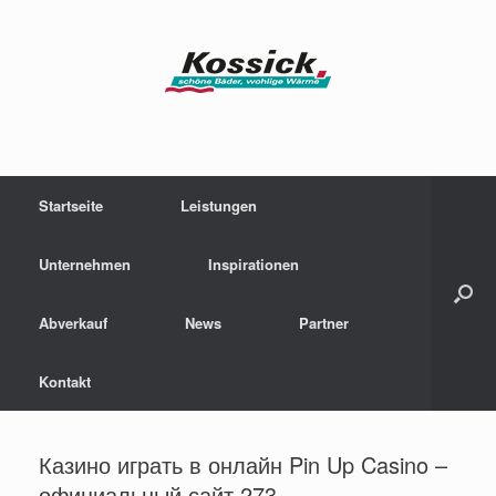
Zum
Inhalt
springen
Startseite
Leistungen
Unternehmen
Inspirationen
Abverkauf
News
Partner
Kontakt
Казино играть в онлайн Pin Up Casino –
официальный сайт.273