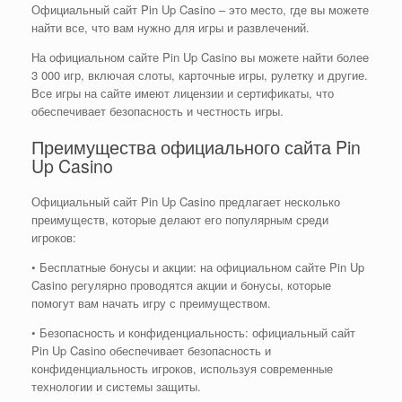
Официальный сайт Pin Up Casino – это место, где вы можете
найти все, что вам нужно для игры и развлечений.
На официальном сайте Pin Up Casino вы можете найти более
3 000 игр, включая слоты, карточные игры, рулетку и другие.
Все игры на сайте имеют лицензии и сертификаты, что
обеспечивает безопасность и честность игры.
Преимущества официального сайта Pin
Up Casino
Официальный сайт Pin Up Casino предлагает несколько
преимуществ, которые делают его популярным среди
игроков:
• Бесплатные бонусы и акции: на официальном сайте Pin Up
Casino регулярно проводятся акции и бонусы, которые
помогут вам начать игру с преимуществом.
• Безопасность и конфиденциальность: официальный сайт
Pin Up Casino обеспечивает безопасность и
конфиденциальность игроков, используя современные
технологии и системы защиты.