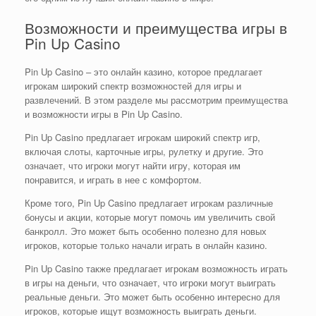
Возможности и преимущества игры в
Pin Up Casino
Pin Up Casino – это онлайн казино, которое предлагает
игрокам широкий спектр возможностей для игры и
развлечений. В этом разделе мы рассмотрим преимущества
и возможности игры в Pin Up Casino.
Pin Up Casino предлагает игрокам широкий спектр игр,
включая слоты, карточные игры, рулетку и другие. Это
означает, что игроки могут найти игру, которая им
понравится, и играть в нее с комфортом.
Кроме того, Pin Up Casino предлагает игрокам различные
бонусы и акции, которые могут помочь им увеличить свой
банкролл. Это может быть особенно полезно для новых
игроков, которые только начали играть в онлайн казино.
Pin Up Casino также предлагает игрокам возможность играть
в игры на деньги, что означает, что игроки могут выиграть
реальные деньги. Это может быть особенно интересно для
игроков, которые ищут возможность выиграть деньги.