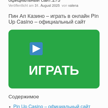
Veröffentlicht am
31. August 2025
von
valena
Пин Ап Казино – играть в онлайн Pin
Up Casino – официальный сайт
ИГРАТЬ
Содержимое
Pin Up Casino – официальный сайт