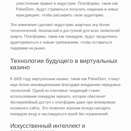
ужесточение правил в индустрии. Платформы, такие как
PokerDom, будут стремиться получить лицензии в новых
юрисдикциях, чтобы расширить свою аудиторию.
Эти изменения сделают индустрию азартных игр более
технологичной, безопасной и доступной для всех любителей
азарта. Платформы, такие как покердом, будут продолжать
адаптироваться к новым требованиям, чтобы оставаться
лидерами на рынке.
Технологии будущего в виртуальных
казино
К 2025 году виртуальные казино, такие как PokerDom, станут
еще более инновационными благодаря внедрению передовых
технологий. Одной из ключевых тенденций станет
использование покердом зеркало, которое обеспечит
бесперебойный доступ к платформе даже при блокировках
основного сайта. Это позволит игрокам всегда находить
покердом вход и наслаждаться игрой без ограничений.
Искусственный интеллект и