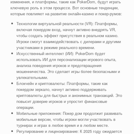
изменения, и платформы, такие как PokerDom, будут играть
ключевую роль в этом процессе. Вот основные тенденции,
которые повлияют на развитие онлайн-казино и покер-румов:
Технологии виртуальной реальности (VR): Платформы,
включая покердом вход, начнут активно внедрять VR,
чтобы создать эффект присутствия в реальном казино.
Игроки смогут взаимодействовать с дилерами и другими
участниками в режиме реального времени.
Искусственный интеллект (ИИ): PokerDom будет
использовать ИИ для персонализации игрового опыта,
анализа поведения игроков и предотвращения
мошенничества. Это сделает игры более безопасными и
увлекательными.
Блокчейн и криптовалюты: Платформы, такие как
покердом зеркало, начнут активно поддерживать
криптовалюты для быстрых и анонимных транзакций. Это
повысит доверие игроков и упростит финансовые
операции.
Мобильные приложения: Покер дом продолжит развивать
мобильные версии, чтобы игроки могли участвовать в
турнирах и играх в любое время и в любом месте.
Регулирование и лицензирование: К 2025 году ожидается