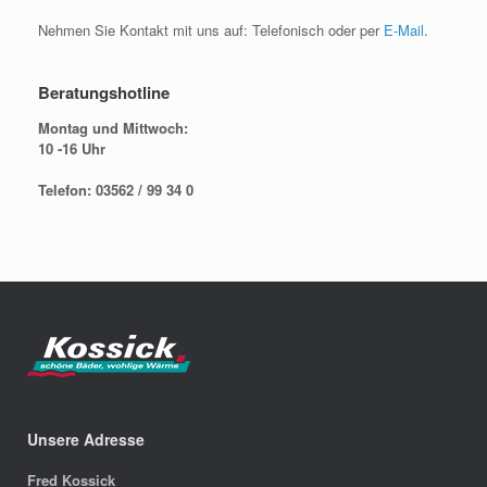
Nehmen Sie Kontakt mit uns auf: Telefonisch oder per
E-Mail
.
Beratungshotline
Montag und Mittwoch:
10 -16 Uhr
Telefon: 03562 / 99 34 0
Unsere Adresse
Fred Kossick