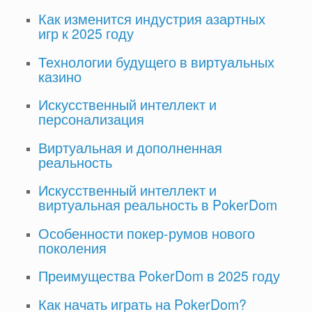
Как изменится индустрия азартных
игр к 2025 году
Технологии будущего в виртуальных
казино
Искусственный интеллект и
персонализация
Виртуальная и дополненная
реальность
Искусственный интеллект и
виртуальная реальность в PokerDom
Особенности покер-румов нового
поколения
Преимущества PokerDom в 2025 году
Как начать играть на PokerDom?