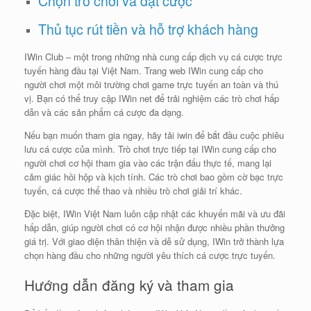
Chọn trò chơi và đặt cược
Thủ tục rút tiền và hỗ trợ khách hàng
IWin Club – một trong những nhà cung cấp dịch vụ cá cược trực
tuyến hàng đầu tại Việt Nam. Trang web IWin cung cấp cho
người chơi một môi trường chơi game trực tuyến an toàn và thú
vị. Bạn có thể truy cập IWin net để trải nghiệm các trò chơi hấp
dẫn và các sản phẩm cá cược đa dạng.
Nếu bạn muốn tham gia ngay, hãy tải iwin để bắt đầu cuộc phiêu
lưu cá cược của mình. Trò chơi trực tiếp tại IWin cung cấp cho
người chơi cơ hội tham gia vào các trận đấu thực tế, mang lại
cảm giác hồi hộp và kịch tính. Các trò chơi bao gồm cờ bạc trực
tuyến, cá cược thể thao và nhiều trò chơi giải trí khác.
Đặc biệt, IWin Việt Nam luôn cập nhật các khuyến mãi và ưu đãi
hấp dẫn, giúp người chơi có cơ hội nhận được nhiều phần thưởng
giá trị. Với giao diện thân thiện và dễ sử dụng, IWin trở thành lựa
chọn hàng đầu cho những người yêu thích cá cược trực tuyến.
Hướng dẫn đăng ký và tham gia