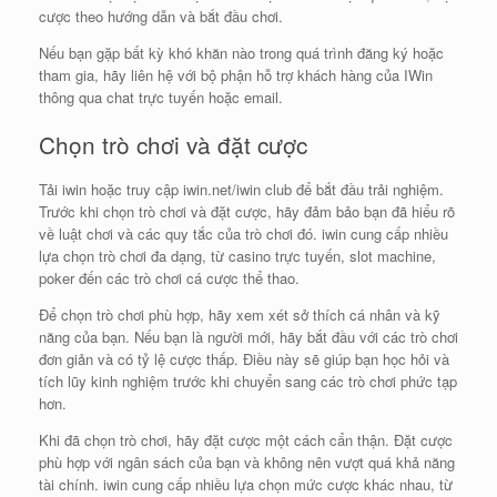
cược theo hướng dẫn và bắt đầu chơi.
Nếu bạn gặp bất kỳ khó khăn nào trong quá trình đăng ký hoặc
tham gia, hãy liên hệ với bộ phận hỗ trợ khách hàng của IWin
thông qua chat trực tuyến hoặc email.
Chọn trò chơi và đặt cược
Tải iwin hoặc truy cập iwin.net/iwin club để bắt đầu trải nghiệm.
Trước khi chọn trò chơi và đặt cược, hãy đảm bảo bạn đã hiểu rõ
về luật chơi và các quy tắc của trò chơi đó. iwin cung cấp nhiều
lựa chọn trò chơi đa dạng, từ casino trực tuyến, slot machine,
poker đến các trò chơi cá cược thể thao.
Để chọn trò chơi phù hợp, hãy xem xét sở thích cá nhân và kỹ
năng của bạn. Nếu bạn là người mới, hãy bắt đầu với các trò chơi
đơn giản và có tỷ lệ cược thấp. Điều này sẽ giúp bạn học hỏi và
tích lũy kinh nghiệm trước khi chuyển sang các trò chơi phức tạp
hơn.
Khi đã chọn trò chơi, hãy đặt cược một cách cẩn thận. Đặt cược
phù hợp với ngân sách của bạn và không nên vượt quá khả năng
tài chính. iwin cung cấp nhiều lựa chọn mức cược khác nhau, từ