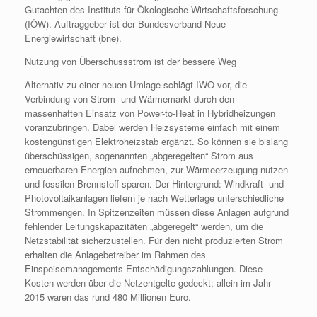
Gutachten des Instituts für Ökologische Wirtschaftsforschung
(IÖW). Auftraggeber ist der Bundesverband Neue
Energiewirtschaft (bne).
Nutzung von Überschussstrom ist der bessere Weg
Alternativ zu einer neuen Umlage schlägt IWO vor, die
Verbindung von Strom- und Wärmemarkt durch den
massenhaften Einsatz von Power-to-Heat in Hybridheizungen
voranzubringen. Dabei werden Heizsysteme einfach mit einem
kostengünstigen Elektroheizstab ergänzt. So können sie bislang
überschüssigen, sogenannten „abgeregelten“ Strom aus
erneuerbaren Energien aufnehmen, zur Wärmeerzeugung nutzen
und fossilen Brennstoff sparen. Der Hintergrund: Windkraft- und
Photovoltaikanlagen liefern je nach Wetterlage unterschiedliche
Strommengen. In Spitzenzeiten müssen diese Anlagen aufgrund
fehlender Leitungskapazitäten „abgeregelt“ werden, um die
Netzstabilität sicherzustellen. Für den nicht produzierten Strom
erhalten die Anlagebetreiber im Rahmen des
Einspeisemanagements Entschädigungszahlungen. Diese
Kosten werden über die Netzentgelte gedeckt; allein im Jahr
2015 waren das rund 480 Millionen Euro.