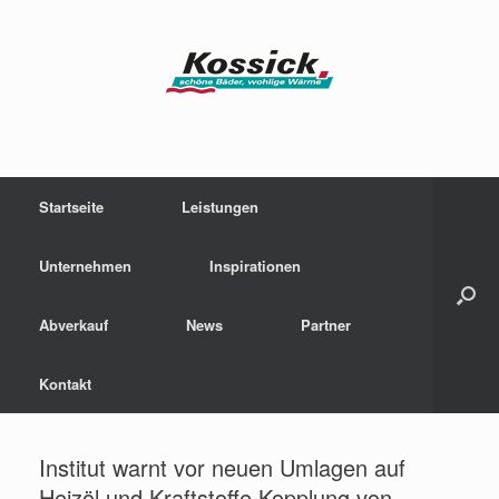
Zum
Inhalt
springen
Startseite
Leistungen
Unternehmen
Inspirationen
Abverkauf
News
Partner
Kontakt
Institut warnt vor neuen Umlagen auf
Heizöl und Kraftstoffe Kopplung von