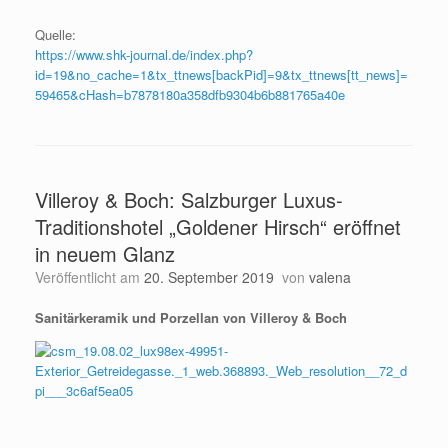
Quelle:
https://www.shk-journal.de/index.php?
id=19&no_cache=1&tx_ttnews[backPid]=9&tx_ttnews[tt_news]=
59465&cHash=b7878180a358dfb9304b6b881765a40e
Villeroy & Boch: Salzburger Luxus-
Traditionshotel „Goldener Hirsch“ eröffnet
in neuem Glanz
Veröffentlicht am
20. September 2019
von
valena
Sanitärkeramik und Porzellan von Villeroy & Boch