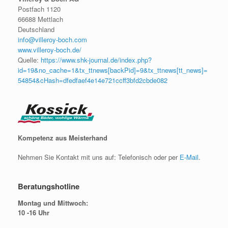
Postfach 1120
66688 Mettlach
Deutschland
info@villeroy-boch.com
www.villeroy-boch.de/
Quelle:
https://www.shk-journal.de/index.php?
id=19&no_cache=1&tx_ttnews[backPid]=9&tx_ttnews[tt_news]=
54854&cHash=dfedfaef4e14e721ccff3bfd2cbde082
Kompetenz aus Meisterhand
Nehmen Sie Kontakt mit uns auf: Telefonisch oder per
E-Mail
.
Beratungshotline
Montag und Mittwoch:
10 -16 Uhr