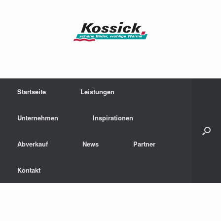
Zum
Inhalt
springen
Startseite
Leistungen
Unternehmen
Inspirationen
Abverkauf
News
Partner
Kontakt