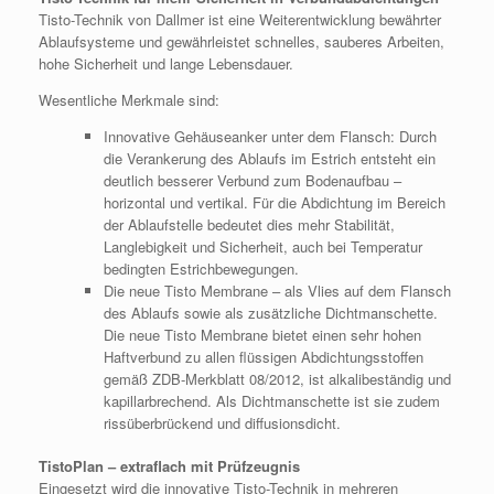
Tisto-Technik von Dallmer ist eine Weiterentwicklung bewährter
Ablaufsysteme und gewährleistet schnelles, sauberes Arbeiten,
hohe Sicherheit und lange Lebensdauer.
Wesentliche Merkmale sind:
Innovative Gehäuseanker unter dem Flansch: Durch
die Verankerung des Ablaufs im Estrich entsteht ein
deutlich besserer Verbund zum Bodenaufbau –
horizontal und vertikal. Für die Abdichtung im Bereich
der Ablaufstelle bedeutet dies mehr Stabilität,
Langlebigkeit und Sicherheit, auch bei Temperatur
bedingten Estrichbewegungen.
Die neue Tisto Membrane –
als Vlies auf dem Flansch
des Ablaufs sowie als zusätzliche Dichtmanschette.
Die neue Tisto Membrane bietet einen sehr hohen
Haftverbund zu allen flüssigen Abdichtungsstoffen
gemäß ZDB-Merkblatt 08/2012, ist alkalibeständig und
kapillarbrechend. Als Dichtmanschette ist sie zudem
rissüberbrückend und diffusionsdicht.
TistoPlan – extraflach mit Prüfzeugnis
Eingesetzt wird die innovative Tisto-Technik in mehreren