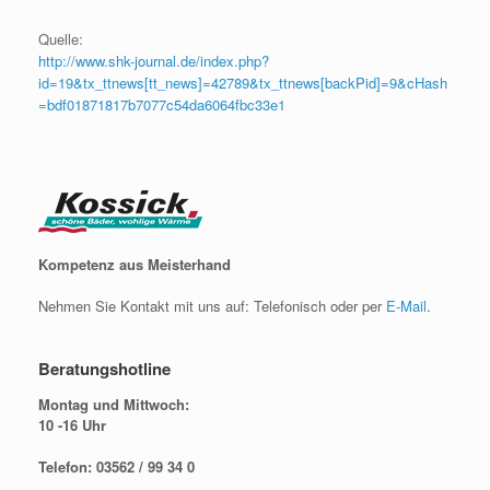
Quelle:
http://www.shk-journal.de/index.php?
id=19&tx_ttnews[tt_news]=42789&tx_ttnews[backPid]=9&cHash
=bdf01871817b7077c54da6064fbc33e1
Kompetenz aus Meisterhand
Nehmen Sie Kontakt mit uns auf: Telefonisch oder per
E-Mail
.
Beratungshotline
Montag und Mittwoch:
10 -16 Uhr
Telefon: 03562 / 99 34 0