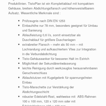
Produktlinien. TistoPlan ist ein Komplettablauf mit kompaktem
Gehäuse, breitem Abdichtungsflansch und höhenverstellbarem
Aufsatz. Wesentliche Merkmale sind :
Prüfzeugnis nach DIN EN 1253
Einbauhöhe nur 78 mm, besonders geeignet für Umbau
und Sanierung
Ablaufleistung 0,6 l/s, somit einsetzbar als
Duschablauf für größere Duschanlagen
extrabreiter Flansch – mehr als 50 mm – mit
Lochrandung und aufkaschiertem Vlies zur Integration
in die Verbundabdichtung
Tisto-Gehäuseanker für besseren Halt im Estrich
Möglichkeit der Sekundärentwässerung
leichte Reinigung durch werkzeuglos herausnehmbaren
Geruchverschluss
Ablaufstutzen mit Kugelgelenk für spannungsfreien
Einbau
Tisto-Manschette zur Verstärkung der
Abdichtungsschicht
robuster Edelstahl-Rost, wahlweise mit ABS-Rahmen
100 x 100 mm, 120 x 120 mm oder mit
Edelstahlrahmen 100 x 100 mm.