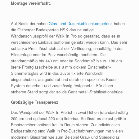
Montage vereinfacht.
Auf Basis der hohen
Glas- und Duschkabinenkompetenz
haben
die Olsberger Badexperten HSK das neuartige
Wandanschlussprofil der Walk In Pro so gestaltet, dass es in
verschiedenen Einbausituationen genutzt werden kann. Das sehr
schlanke Profil lässt sich auf der Verfliesung, unauffällig in der
Fliesenfuge oder im Putz wandbündig montieren. Die
standardmäßig bis 140 cm oder im Sondermaß bis zu 180 cm
breite Frontglasscheibe aus 8 mm dickem Einscheiben-
Sicherheitsglas wird in das zuvor fixierte Wandprofil
eingeschoben, ausgerichtet und durch ein spezielles Keder-
System dauerhaft und zuverlässig festgesetzt. Für einen
sicheren Stand sorgt der solide Ganzmetall-Stabilisationsbügel.
Großzügige Transparenz
Das Wandprofil der Walk In Pro ist in zwei Höhen (standardmäßig
200 cm und optional 220 cm) lieferbar. So lässt es selbst größte
Frontscheiben optisch frei im Raum stehen. Zur individuellen
Badgestaltung sind Walk In Pro-Duschabtrennungen mit vielen
modernen Glasarten wie zum Beispiel Grau- und Spiegelglas