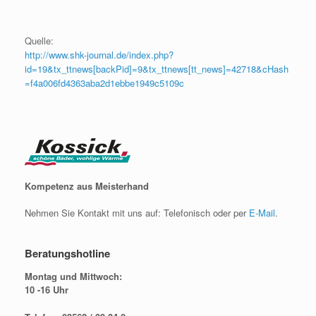
Quelle:
http://www.shk-journal.de/index.php?
id=19&tx_ttnews[backPid]=9&tx_ttnews[tt_news]=42718&cHash
=f4a006fd4363aba2d1ebbe1949c5109c
Kompetenz aus Meisterhand
Nehmen Sie Kontakt mit uns auf: Telefonisch oder per
E-Mail
.
Beratungshotline
Montag und Mittwoch:
10 -16 Uhr