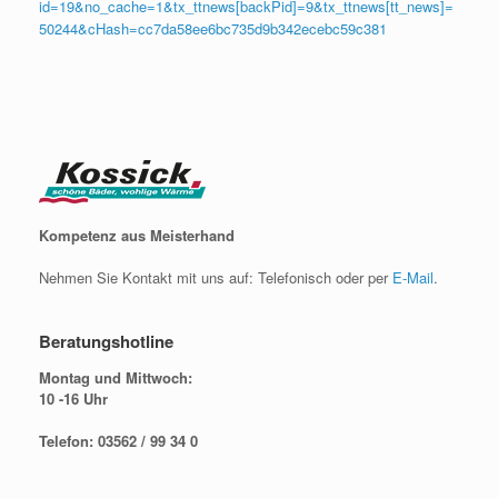
id=19&no_cache=1&tx_ttnews[backPid]=9&tx_ttnews[tt_news]=
50244&cHash=cc7da58ee6bc735d9b342ecebc59c381
Kompetenz aus Meisterhand
Nehmen Sie Kontakt mit uns auf: Telefonisch oder per
E-Mail
.
Beratungshotline
Montag und Mittwoch:
10 -16 Uhr
Telefon: 03562 / 99 34 0