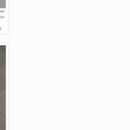
lan
ist
G