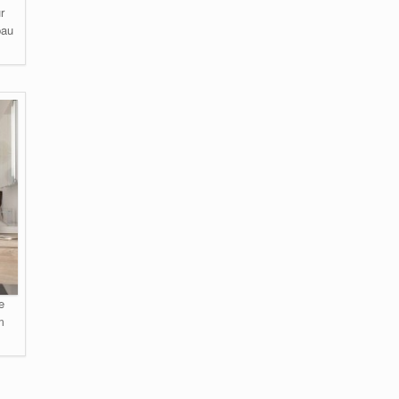
r
bau
e
m