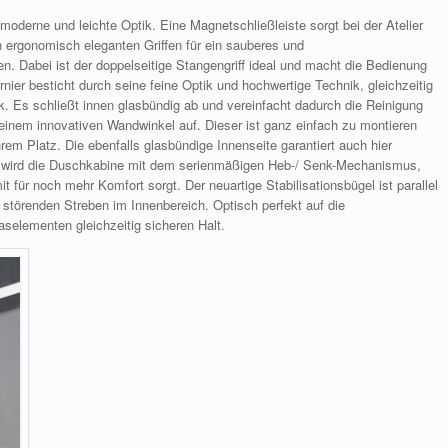
oderne und leichte Optik. Eine Magnetschließleiste sorgt bei der Atelier
n ergonomisch eleganten Griffen für ein sauberes und
n. Dabei ist der doppelseitige Stangengriff ideal und macht die Bedienung
er besticht durch seine feine Optik und hochwertige Technik, gleichzeitig
ik. Es schließt innen glasbündig ab und vereinfacht dadurch die Reinigung
 einem innovativen Wandwinkel auf. Dieser ist ganz einfach zu montieren
hrem Platz. Die ebenfalls glasbündige Innenseite garantiert auch hier
t wird die Duschkabine mit dem serienmäßigen Heb-/ Senk-Mechanismus,
ür noch mehr Komfort sorgt. Der neuartige Stabilisationsbügel ist parallel
störenden Streben im Innenbereich. Optisch perfekt auf die
aselementen gleichzeitig sicheren Halt.