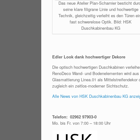
Das neue Atelier Plan-Scharnier besticht dur
seine klare filigrane Linie und hochwertige
Technik, gleichzeitig verleiht es den Türen ei
fast schwerelose Optik. Bild: HSK
Duschkabinenbau KG
Edler Look dank hochwertiger Dekore
Die optisch hochwertigen Duschkabinen verleihe
RenoDeco Wand- und Bodenelementen wird aus Ate
Glasmattierung Linea.01 als Mittelstreifendekor o
zugleich ein zeitlos-moderner Sichtschutz.
Alle News von HSK Duschkabinenbau KG anzei
Telefon: 02962 97903-0
Mo. bis Fr. von 7:00 – 18:00 Uhr