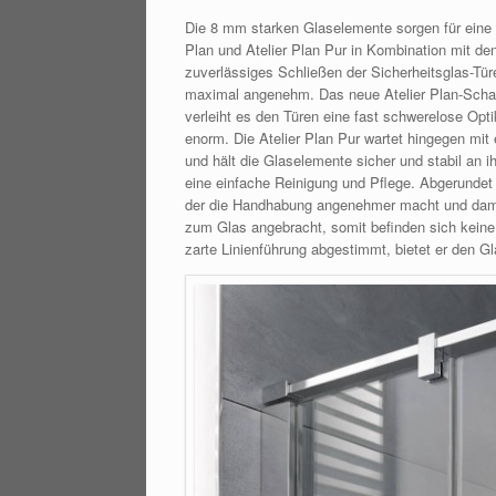
Die 8 mm starken Glaselemente sorgen für eine m
Plan und Atelier Plan Pur in Kombination mit de
zuverlässiges Schließen der Sicherheitsglas-Türe
maximal angenehm. Das neue Atelier Plan-Scharni
verleiht es den Türen eine fast schwerelose Opt
enorm. Die Atelier Plan Pur wartet hingegen mit
und hält die Glaselemente sicher und stabil an i
eine einfache Reinigung und Pflege. Abgerunde
der die Handhabung angenehmer macht und damit f
zum Glas angebracht, somit befinden sich keine 
zarte Linienführung abgestimmt, bietet er den Gl