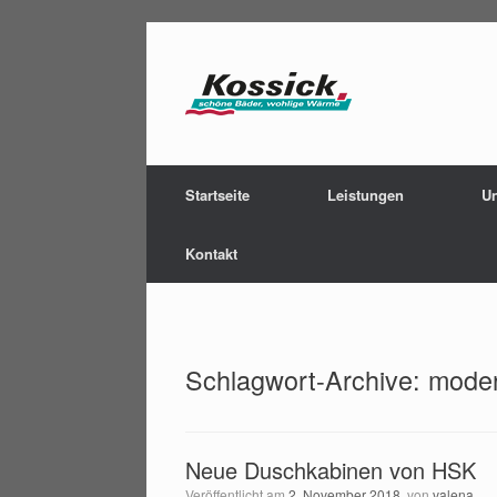
Zum
Inhalt
springen
Startseite
Leistungen
U
Kontakt
Schlagwort-Archive:
mode
Neue Duschkabinen von HSK
Veröffentlicht am
2. November 2018
von
valena