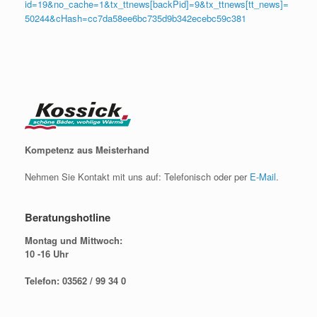
id=19&no_cache=1&tx_ttnews[backPid]=9&tx_ttnews[tt_news]=
50244&cHash=cc7da58ee6bc735d9b342ecebc59c381
Kompetenz aus Meisterhand
Nehmen Sie Kontakt mit uns auf: Telefonisch oder per
E-Mail
.
Beratungshotline
Montag und Mittwoch:
10 -16 Uhr
Telefon: 03562 / 99 34 0