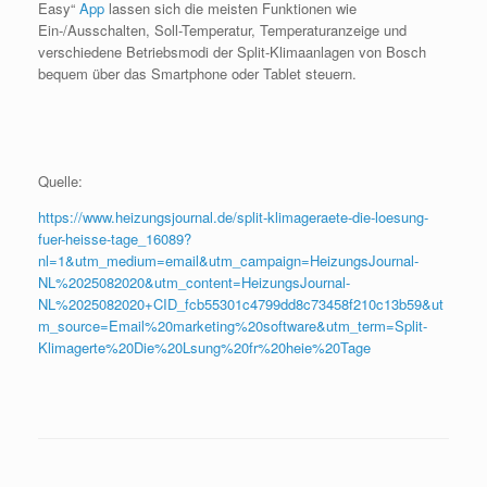
Easy“
App
lassen sich die meisten Funktionen wie
Ein-/Ausschalten, Soll-Temperatur, Temperaturanzeige und
verschiedene Betriebsmodi der Split-Klimaanlagen von Bosch
bequem über das Smartphone oder Tablet steuern.
Quelle:
https://www.heizungsjournal.de/split-klimageraete-die-loesung-
fuer-heisse-tage_16089?
nl=1&utm_medium=email&utm_campaign=HeizungsJournal-
NL%2025082020&utm_content=HeizungsJournal-
NL%2025082020+CID_fcb55301c4799dd8c73458f210c13b59&ut
m_source=Email%20marketing%20software&utm_term=Split-
Klimagerte%20Die%20Lsung%20fr%20heie%20Tage