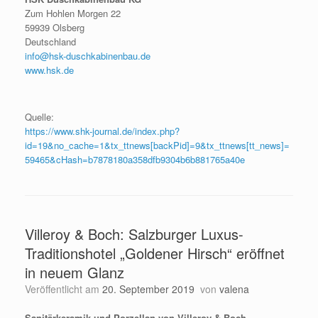
Zum Hohlen Morgen 22
59939 Olsberg
Deutschland
info@hsk-duschkabinenbau.de
www.hsk.de
Quelle:
https://www.shk-journal.de/index.php?
id=19&no_cache=1&tx_ttnews[backPid]=9&tx_ttnews[tt_news]=
59465&cHash=b7878180a358dfb9304b6b881765a40e
Villeroy & Boch: Salzburger Luxus-
Traditionshotel „Goldener Hirsch“ eröffnet
in neuem Glanz
Veröffentlicht am
20. September 2019
von
valena
Sanitärkeramik und Porzellan von Villeroy & Boch