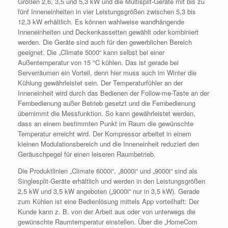
Größen 2,6, 3,5 und 5,3 kW und die Multisplit-Geräte mit bis zu
fünf Inneneinheiten in vier Leistungsgrößen zwischen 5,3 bis
12,3 kW erhältlich. Es können wahlweise wandhängende
Inneneinheiten und Deckenkassetten gewählt oder kombiniert
werden. Die Geräte sind auch für den gewerblichen Bereich
geeignet. Die „Climate 5000“ kann selbst bei einer
Außentemperatur von 15 °C kühlen. Das ist gerade bei
Serverräumen ein Vorteil, denn hier muss auch im Winter die
Kühlung gewährleistet sein. Der Temperaturfühler an der
Inneneinheit wird durch das Bedienen der Follow-me-Taste an der
Fernbedienung außer Betrieb gesetzt und die Fernbedienung
übernimmt die Messfunktion. So kann gewährleistet werden,
dass an einem bestimmten Punkt im Raum die gewünschte
Temperatur erreicht wird. Der Kompressor arbeitet in einem
kleinen Modulationsbereich und die Inneneinheit reduziert den
Geräuschpegel für einen leiseren Raumbetrieb.
Die Produktlinien „Climate 6000i“, „8000i“ und „9000i“ sind als
Singlesplit-Geräte erhältlich und werden in den Leistungsgrößen
2,5 kW und 3,5 kW angeboten („9000i“ nur in 3,5 kW). Gerade
zum Kühlen ist eine Bedienlösung mittels App vorteilhaft: Der
Kunde kann z. B. von der Arbeit aus oder von unterwegs die
gewünschte Raumtemperatur einstellen. Über die „HomeCom