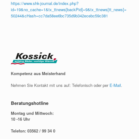
https://www.shk-journal.de/index.php?
id=19&no_cache=1&tx_ttnews[backPid]=9&tx_ttnews[tt_news]=
50244&cHash=cc7da58ee6bc735d9b342ecebc59c381
Kompetenz aus Meisterhand
Nehmen Sie Kontakt mit uns auf: Telefonisch oder per
E-Mail
.
Beratungshotline
Montag und Mittwoch:
10 -16 Uhr
Telefon: 03562 / 99 34 0