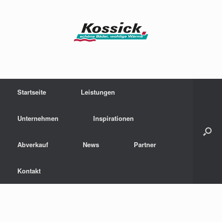
Zum
Inhalt
springen
Startseite
Leistungen
Unternehmen
Inspirationen
Abverkauf
News
Partner
Kontakt