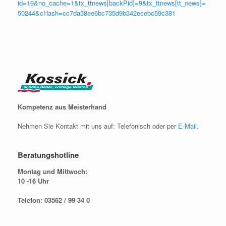
id=19&no_cache=1&tx_ttnews[backPid]=9&tx_ttnews[tt_news]=
50244&cHash=cc7da58ee6bc735d9b342ecebc59c381
Kompetenz aus Meisterhand
Nehmen Sie Kontakt mit uns auf: Telefonisch oder per
E-Mail
.
Beratungshotline
Montag und Mittwoch:
10 -16 Uhr
Telefon: 03562 / 99 34 0