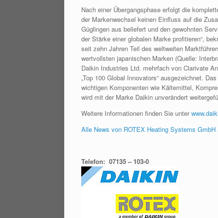
Nach einer Übergangsphase erfolgt die komplett
der Markenwechsel keinen Einfluss auf die Zusa
Güglingen aus beliefert und den gewohnten Ser
der Stärke einer globalen Marke profitieren“, be
seit zehn Jahren Teil des weltweiten Marktführer
wertvollsten japanischen Marken (Quelle: Inter
Daikin Industries Ltd. mehrfach von Clarivate A
„Top 100 Global Innovators“ ausgezeichnet. Das j
wichtigen Komponenten wie Kältemittel, Kompress
wird mit der Marke Daikin unverändert weitergefü
Weitere Informationen finden Sie unter
www.daiki
Alle News von ROTEX Heating Systems GmbH 
Telefon: 07135 – 103-0