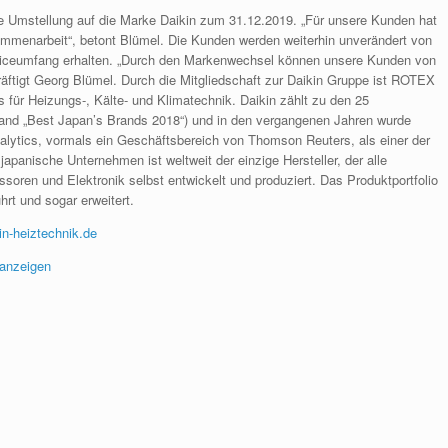
e Umstellung auf die Marke Daikin zum 31.12.2019. „Für unsere Kunden hat
mmenarbeit“, betont Blümel. Die Kunden werden weiterhin unverändert von
viceumfang erhalten. „Durch den Markenwechsel können unsere Kunden von
kräftigt Georg Blümel. Durch die Mitgliedschaft zur Daikin Gruppe ist ROTEX
s für Heizungs-, Kälte- und Klimatechnik. Daikin zählt zu den 25
brand „Best Japan’s Brands 2018“) und in den vergangenen Jahren wurde
nalytics, vormals ein Geschäftsbereich von Thomson Reuters, als einer der
apanische Unternehmen ist weltweit der einzige Hersteller, der alle
oren und Elektronik selbst entwickelt und produziert. Das Produktportfolio
hrt und sogar erweitert.
n-heiztechnik.de
anzeigen