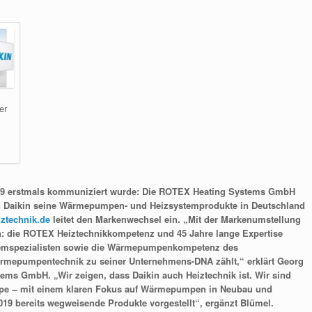
er
SH 2019 erstmals kommuniziert wurde: Die ROTEX Heating Systems GmbH
 Daikin seine Wärmepumpen- und Heizsystemprodukte in Deutschland
ztechnik.de
leitet den Markenwechsel ein. „Mit der Markenumstellung
 die ROTEX Heiztechnikkompetenz und 45 Jahre lange Expertise
stemspezialisten sowie die Wärmepumpenkompetenz des
Wärmepumpentechnik zu seiner Unternehmens-DNA zählt,“ erklärt Georg
ms GmbH. „Wir zeigen, dass Daikin auch Heiztechnik ist. Wir sind
ruppe ̶ mit einem klaren Fokus auf Wärmepumpen in Neubau und
019 bereits wegweisende Produkte vorgestellt“, ergänzt Blümel.