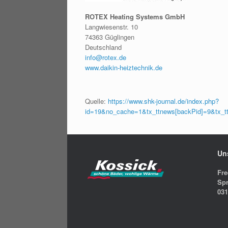
ROTEX Heating Systems GmbH
Langwiesenstr. 10
74363 Güglingen
Deutschland
info@rotex.de
www.daikin-heiztechnik.de
Quelle:
https://www.shk-journal.de/index.php?
id=19&no_cache=1&tx_ttnews[backPid]=9&tx_
Un
Fre
Spr
03