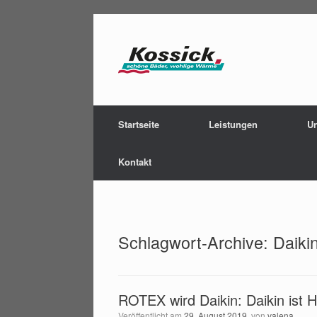
Zum
Inhalt
springen
Startseite
Leistungen
U
Kontakt
Schlagwort-Archive:
Daiki
ROTEX wird Daikin: Daikin ist H
Veröffentlicht am
29. August 2019
von
valena