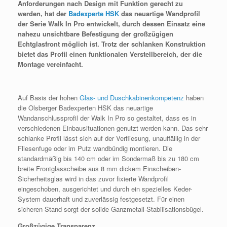
Anforderungen nach Design mit Funktion gerecht zu
werden, hat der
Badexperte HSK
das neuartige Wandprofil
der Serie Walk In Pro entwickelt, durch dessen Einsatz eine
nahezu unsichtbare Befestigung der großzügigen
Echtglasfront möglich ist. Trotz der schlanken Konstruktion
bietet das Profil einen funktionalen Verstellbereich, der die
Montage vereinfacht.
Auf Basis der hohen
Glas- und Duschkabinenkompetenz
haben
die Olsberger Badexperten HSK das neuartige
Wandanschlussprofil der Walk In Pro so gestaltet, dass es in
verschiedenen Einbausituationen genutzt werden kann. Das sehr
schlanke Profil lässt sich auf der Verfliesung, unauffällig in der
Fliesenfuge oder im Putz wandbündig montieren. Die
standardmäßig bis 140 cm oder im Sondermaß bis zu 180 cm
breite Frontglasscheibe aus 8 mm dickem Einscheiben-
Sicherheitsglas wird in das zuvor fixierte Wandprofil
eingeschoben, ausgerichtet und durch ein spezielles Keder-
System dauerhaft und zuverlässig festgesetzt. Für einen
sicheren Stand sorgt der solide Ganzmetall-Stabilisationsbügel.
Großzügige Transparenz