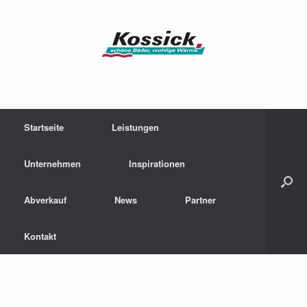
Zum
Inhalt
springen
Startseite
Leistungen
Unternehmen
Inspirationen
Abverkauf
News
Partner
Kontakt