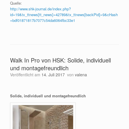
Quelle:
http://www.shk-journal.de/index.php?
id=19&tx_ttnews[tt_news]=42789&tx_ttnews[backPid]=9&cHash
=bdf01871817b7077c54da6064fbc33e1
Walk In Pro von HSK: Solide, individuell
und montagefreundlich
Veröffentlicht am
14. Juli 2017
von
valena
Solide, individuell und montagefreundlich