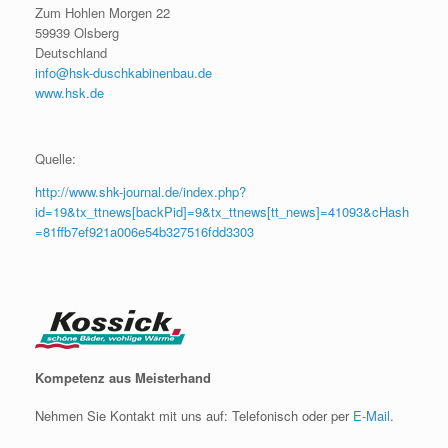
Zum Hohlen Morgen 22
59939 Olsberg
Deutschland
info@hsk-duschkabinenbau.de
www.hsk.de
Quelle:
http://www.shk-journal.de/index.php?
id=19&tx_ttnews[backPid]=9&tx_ttnews[tt_news]=41093&cHash
=81ffb7ef921a006e54b327516fdd3303
Kompetenz aus Meisterhand
Nehmen Sie Kontakt mit uns auf: Telefonisch oder per
E-Mail
.