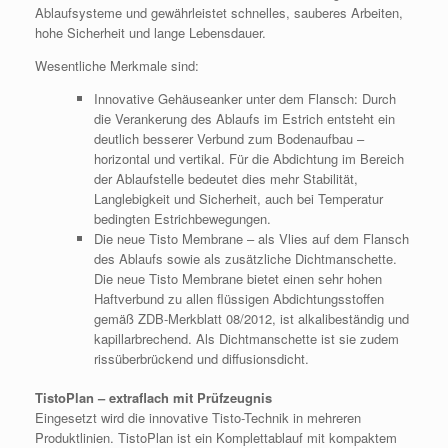
Ablaufsysteme und gewährleistet schnelles, sauberes Arbeiten,
hohe Sicherheit und lange Lebensdauer.
Wesentliche Merkmale sind:
Innovative Gehäuseanker unter dem Flansch: Durch
die Verankerung des Ablaufs im Estrich entsteht ein
deutlich besserer Verbund zum Bodenaufbau –
horizontal und vertikal. Für die Abdichtung im Bereich
der Ablaufstelle bedeutet dies mehr Stabilität,
Langlebigkeit und Sicherheit, auch bei Temperatur
bedingten Estrichbewegungen.
Die neue Tisto Membrane –
als Vlies auf dem Flansch
des Ablaufs sowie als zusätzliche Dichtmanschette.
Die neue Tisto Membrane bietet einen sehr hohen
Haftverbund zu allen flüssigen Abdichtungsstoffen
gemäß ZDB-Merkblatt 08/2012, ist alkalibeständig und
kapillarbrechend. Als Dichtmanschette ist sie zudem
rissüberbrückend und diffusionsdicht.
TistoPlan – extraflach mit Prüfzeugnis
Eingesetzt wird die innovative Tisto-Technik in mehreren
Produktlinien. TistoPlan ist ein Komplettablauf mit kompaktem