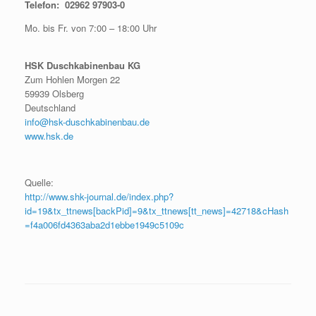
Telefon: 02962 97903-0
Mo. bis Fr. von 7:00 – 18:00 Uhr
HSK Duschkabinenbau KG
Zum Hohlen Morgen 22
59939 Olsberg
Deutschland
info@hsk-duschkabinenbau.de
www.hsk.de
Quelle:
http://www.shk-journal.de/index.php?
id=19&tx_ttnews[backPid]=9&tx_ttnews[tt_news]=42718&cHash
=f4a006fd4363aba2d1ebbe1949c5109c