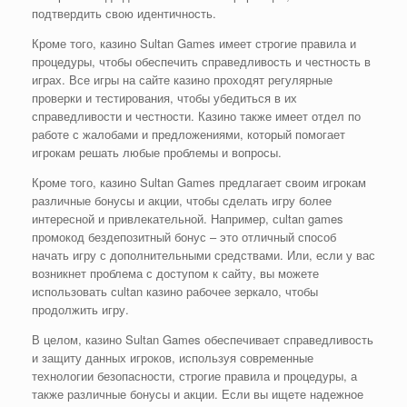
подтвердить свою идентичность.
Кроме того, казино Sultan Games имеет строгие правила и
процедуры, чтобы обеспечить справедливость и честность в
играх. Все игры на сайте казино проходят регулярные
проверки и тестирования, чтобы убедиться в их
справедливости и честности. Казино также имеет отдел по
работе с жалобами и предложениями, который помогает
игрокам решать любые проблемы и вопросы.
Кроме того, казино Sultan Games предлагает своим игрокам
различные бонусы и акции, чтобы сделать игру более
интересной и привлекательной. Например, сultan games
промокод бездепозитный бонус – это отличный способ
начать игру с дополнительными средствами. Или, если у вас
возникнет проблема с доступом к сайту, вы можете
использовать сultan казино рабочее зеркало, чтобы
продолжить игру.
В целом, казино Sultan Games обеспечивает справедливость
и защиту данных игроков, используя современные
технологии безопасности, строгие правила и процедуры, а
также различные бонусы и акции. Если вы ищете надежное