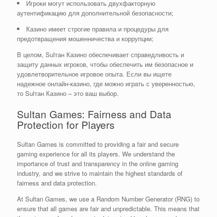
Игроки могут использовать двухфакторную
аутентификацию для дополнительной безопасности;
Казино имеет строгие правила и процедуры для
предотвращения мошенничества и коррупции;
В целом, Sulтан Казино обеспечивает справедливость и
защиту данных игроков, чтобы обеспечить им безопасное и
удовлетворительное игровое опыта. Если вы ищете
надежное онлайн-казино, где можно играть с уверенностью,
то Sulтан Казино – это ваш выбор.
Sultan Games: Fairness and Data
Protection for Players
Sultan Games is committed to providing a fair and secure
gaming experience for all its players. We understand the
importance of trust and transparency in the online gaming
industry, and we strive to maintain the highest standards of
fairness and data protection.
At Sultan Games, we use a Random Number Generator (RNG) to
ensure that all games are fair and unpredictable. This means that