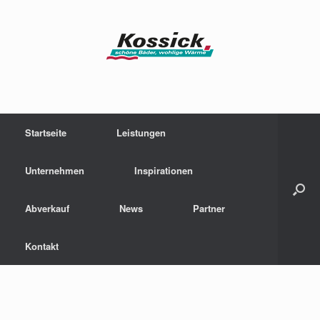
Zum
Inhalt
springen
Startseite
Leistungen
Unternehmen
Inspirationen
Abverkauf
News
Partner
Kontakt