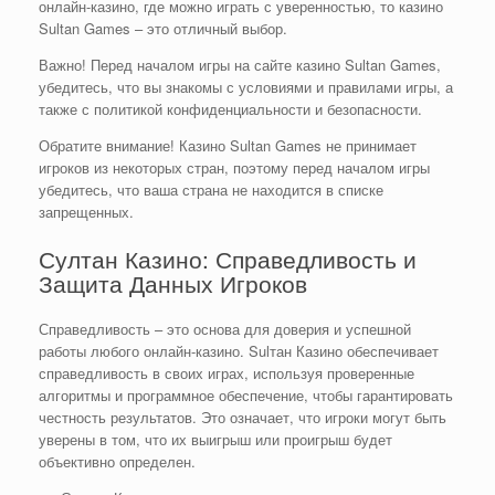
онлайн-казино, где можно играть с уверенностью, то казино
Sultan Games – это отличный выбор.
Важно! Перед началом игры на сайте казино Sultan Games,
убедитесь, что вы знакомы с условиями и правилами игры, а
также с политикой конфиденциальности и безопасности.
Обратите внимание! Казино Sultan Games не принимает
игроков из некоторых стран, поэтому перед началом игры
убедитесь, что ваша страна не находится в списке
запрещенных.
Султан Казино: Справедливость и
Защита Данных Игроков
Справедливость – это основа для доверия и успешной
работы любого онлайн-казино. Sulтан Казино обеспечивает
справедливость в своих играх, используя проверенные
алгоритмы и программное обеспечение, чтобы гарантировать
честность результатов. Это означает, что игроки могут быть
уверены в том, что их выигрыш или проигрыш будет
объективно определен.