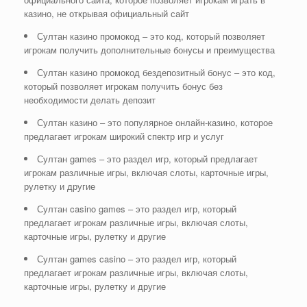
казино, не открывая официальный сайт
Султан казино промокод – это код, который позволяет
игрокам получить дополнительные бонусы и преимущества
Султан казино промокод бездепозитный бонус – это код,
который позволяет игрокам получить бонус без
необходимости делать депозит
Султан казино – это популярное онлайн-казино, которое
предлагает игрокам широкий спектр игр и услуг
Султан games – это раздел игр, который предлагает
игрокам различные игры, включая слоты, карточные игры,
рулетку и другие
Султан casino games – это раздел игр, который
предлагает игрокам различные игры, включая слоты,
карточные игры, рулетку и другие
Султан games casino – это раздел игр, который
предлагает игрокам различные игры, включая слоты,
карточные игры, рулетку и другие