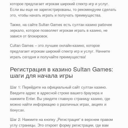
которое предлагает игрокам широкий спектр игр и услуг.
Если вы еще не зарегистрированы, то рекомендуем сделать
это, чтобы начать играть и получать преимущества.
Также, на сайте Sultan Games есть султан казино рабочее
зеркало, которое позволяет игрокам играть в казино, не
завися от блокировок.
Сultan Games – это лучшее онлайн-казино, которое
предлагает игрокам широкий спектр игр и услуг. Начните
играть сегодня и получайте преимущества!
Регистрация в казино Sultan Games:
шаги для начала игры
Шаг 1: Перейдите на официальный сайт султан казино.
Введите адрес в адресной строке вашего браузера и
нажмите Enter. Вы увидите главную страницу казино, где
можно найти информацию о различных играх, акциях и
бонусах.
Шаг 2: Нажмите на кнопку „Регистрация“ в верхнем правом
углу страницы. Это откроет форму регистрации, где вам