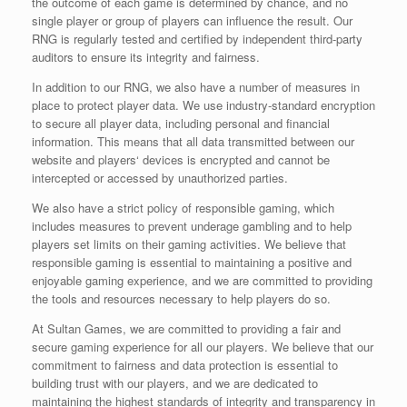
the outcome of each game is determined by chance, and no
single player or group of players can influence the result. Our
RNG is regularly tested and certified by independent third-party
auditors to ensure its integrity and fairness.
In addition to our RNG, we also have a number of measures in
place to protect player data. We use industry-standard encryption
to secure all player data, including personal and financial
information. This means that all data transmitted between our
website and players‘ devices is encrypted and cannot be
intercepted or accessed by unauthorized parties.
We also have a strict policy of responsible gaming, which
includes measures to prevent underage gambling and to help
players set limits on their gaming activities. We believe that
responsible gaming is essential to maintaining a positive and
enjoyable gaming experience, and we are committed to providing
the tools and resources necessary to help players do so.
At Sultan Games, we are committed to providing a fair and
secure gaming experience for all our players. We believe that our
commitment to fairness and data protection is essential to
building trust with our players, and we are dedicated to
maintaining the highest standards of integrity and transparency in