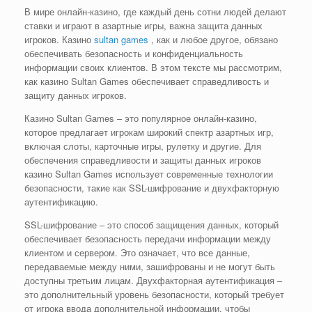
В мире онлайн-казино, где каждый день сотни людей делают
ставки и играют в азартные игры, важна защита данных
игроков. Казино
sultan games
, как и любое другое, обязано
обеспечивать безопасность и конфиденциальность
информации своих клиентов. В этом тексте мы рассмотрим,
как казино Sultan Games обеспечивает справедливость и
защиту данных игроков.
Казино Sultan Games – это популярное онлайн-казино,
которое предлагает игрокам широкий спектр азартных игр,
включая слоты, карточные игры, рулетку и другие. Для
обеспечения справедливости и защиты данных игроков
казино Sultan Games использует современные технологии
безопасности, такие как SSL-шифрование и двухфакторную
аутентификацию.
SSL-шифрование – это способ защищения данных, который
обеспечивает безопасность передачи информации между
клиентом и сервером. Это означает, что все данные,
передаваемые между ними, зашифрованы и не могут быть
доступны третьим лицам. Двухфакторная аутентификация –
это дополнительный уровень безопасности, который требует
от игрока ввода дополнительной информации, чтобы